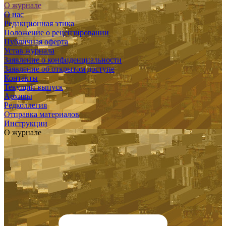
О журнале
О нас
Редакционная этика
Положение о рецензировании
Публичная оферта
Устав журнала
Заявление о конфиденциальности
Заявление об открытом доступе
Контакты
Текущий выпуск
Архивы
Редколлегия
Отправка материалов
Инструкции
О журнале