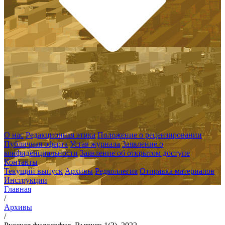
О нас
Редакционная этика
Положение о рецензировании
Публичная оферта
Устав журнала
Заявление о
конфиденциальности
Заявление об открытом доступе
Контакты
Текущий выпуск
Архивы
Редколлегия
Отправка материалов
Инструкции
Главная
/
Архивы
/