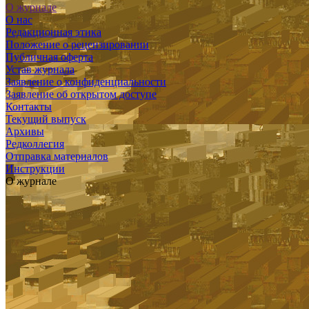
О журнале
О нас
Редакционная этика
Положение о рецензировании
Публичная оферта
Устав журнала
Заявление о конфиденциальности
Заявление об открытом доступе
Контакты
Текущий выпуск
Архивы
Редколлегия
Отправка материалов
Инструкции
О журнале